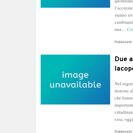
quotidiana
l’accurate
stanno ri
cambiando
una…
Co
Pubblicato 
Due a
Iacop
Nel seguen
insieme al
che hanno
importante
cittadinan
essa, ogg
Pubblicato 