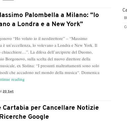
Roma
C
con
assimo Palombella a Milano: “lo
B
l’Avv
ano a Londra e a New York”
Pitorri
C
Iacopo
gonovo “Ho voluto io il neodirettore” – “Massimo
Maria
a è un’eccellenza, lo volevano a Londra e New York. Il
o chiacchiere…”. La difesa dell’arciprete del Duomo,
io Borgonovo, sulla scelta del nuovo direttore della
usicale, ex Sistina: “I presunti maltrattamenti sono solo
pisodi che accadono nel mondo della musica“. Domenica
Mgr
tinue reading
Massimo
il
20 Set
Palombella
a
Milano:
 Cartabia per Cancellare Notizie
“lo
 Ricerche Google
volevano
a