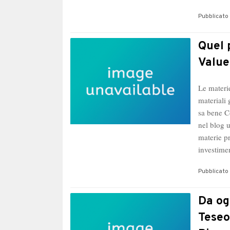
Pubblicato 
Quel 
Value
Le materi
materiali 
sa bene C
nel blog u
materie p
investime
Pubblicato 
Da og
Teseo