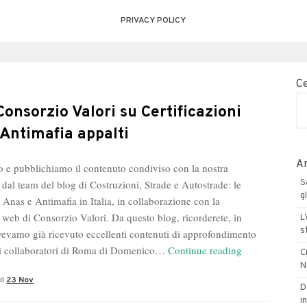
PRIVACY POLICY
C
Consorzio Valori su Certificazioni
 Antimafia appalti
Ar
 e pubblichiamo il contenuto condiviso con la nostra
 dal team del blog di Costruzioni, Strade e Autostrade: le
S
g
 Anas e Antimafia in Italia, in collaborazione con la
 web di Consorzio Valori. Da questo blog, ricorderete, in
L
s
vevamo già ricevuto eccellenti contenuti di approfondimento
Blog
ai collaboratori di Roma di Domenico…
Continue reading
C
Consorzio
N
il
23 Nov
Valori
D
su
in