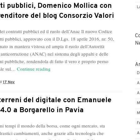
Certificazioni
ti pubblici, Domenico Mollica con
L
ISO
renditore del blog Consorzio Valori
e
Antimafia
dei contratti pubblici ed il ruolo dell’Anac Il nuovo Codice
appalti
C
tti pubblici, approvato con il D.Lgs. 18 aprile 2016, nr. 50,
N
nato in maniera vistosa ed ampia il ruolo dell’Autorità
 anticorruzione (ANAC) nel sistema degli appalti e delle
ni pubbliche, rendendola di fatto il vero e proprio perno
Ar
Appalti
nale sul…
Continue reading
D
pubblici,
il
17 Nov
Domenico
A
Mollica
A
con
terreni del digitale con Emanuele
M
l’imprenditore
 4.0 a Borgarello in Pavia
del
M
blog
F
imi tempi il mondo della borsa, come ogni mercato, sta
Consorzio
rastici cambiamenti, anche grazie alla tecnologia che
A
Valori