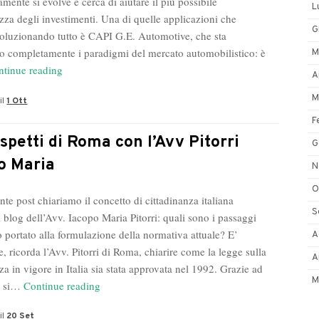
mente si evolve e cerca di aiutare il più possibile
L
zza degli investimenti. Una di quelle applicazioni che
G
voluzionando tutto è CAPI G.E. Automotive, che sta
 completamente i paradigmi del mercato automobilistico: è
M
Quei
ntinue reading
A
terreni
M
il
1 Ott
del
digitale
F
con
spetti di Roma con l’Avv Pitorri
G
Emanuele
o Maria
N
Forte
4.0
O
te post chiariamo il concetto di cittadinanza italiana
a
S
 blog dell’Avv. Iacopo Maria Pitorri: quali sono i passaggi
Borgarello
 portato alla formulazione della normativa attuale? E’
A
in
, ricorda l’Avv. Pitorri di Roma, chiarire come la legge sulla
Pavia
A
za in vigore in Italia sia stata approvata nel 1992. Grazie ad
M
Due
i si…
Continue reading
aspetti
il
20 Set
di