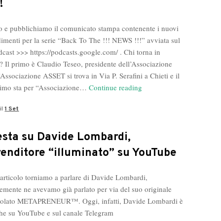
!
 e pubblichiamo il comunicato stampa contenente i nuovi
imenti per la serie “Back To The !!! NEWS !!!” avviata sul
dcast >>> https://podcasts.google.com/ . Chi torna in
? Il primo è Claudio Teseo, presidente dell’Associazione
Associazione ASSET si trova in Via P. Serafini a Chieti e il
Da
nimo sta per “Associazione…
Continue reading
oggi
il
1 Set
tornano
in
redazione
esta su Davide Lombardi,
Claudio
renditore “illuminato” su YouTube
Teseo,
Gianluigi
 articolo torniamo a parlare di Davide Lombardi,
Rosafio
emente ne avevamo già parlato per via del suo originale
e
titolato METAPRENEUR™. Oggi, infatti, Davide Lombardi è
Guido
che su YouTube e sul canale Telegram
Delle