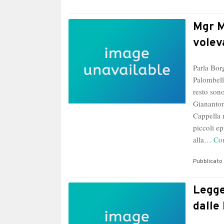
Mgr M
volev
Parla Bor
Palombell
resto son
Giananton
Cappella m
piccoli e
alla…
Con
Pubblicato 
Legge
dalle