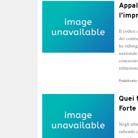
Appal
l’imp
Il codice 
dei contra
ha ridiseg
nazionale
concessio
istituzio
Pubblicato 
Quei 
Forte
Negli ult
subendo d