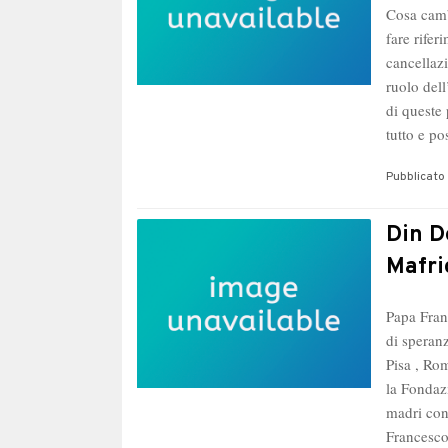
Cosa camb
fare rifer
cancellazi
ruolo dell
di queste
tutto e p
Pubblicato 
Din D
Mafri
Papa Fran
di speran
Pisa , Ro
la Fondaz
madri con
Frances