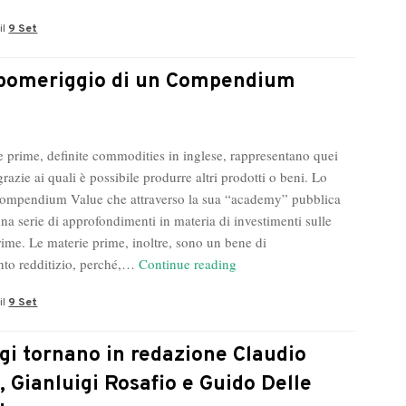
Don
il
9 Set
Firenze!
Roberto
Berti
pomeriggio di un Compendium
e
Bruno
Mafrici
e prime, definite commodities in inglese, rappresentano quei
per
grazie ai quali è possibile produrre altri prodotti o beni. Lo
l’Avvocato
ompendium Value che attraverso la sua “academy” pubblica
in
na serie di approfondimenti in materia di investimenti sulle
Chiesa
rime. Le materie prime, inoltre, sono un bene di
Quel
nto redditizio, perché,…
Continue reading
pomeriggio
il
9 Set
di
un
Compendium
gi tornano in redazione Claudio
Value
, Gianluigi Rosafio e Guido Delle