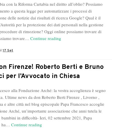
ia con la Riforma Cartabia nel diritto all’oblio? Possiamo
Londra
imento a questa legge per automatizzare i processi di
e
one delle notizie dai risultati di ricerca Google? Qual è il
a
’Autorità per la protezione dei dati personali nella gestione
New
 procedure di rimozione? Oggi online possiamo trovare di
York”
Legge
ossiamo trovare…
Continue reading
Cartabia
il
17 Set
per
Cancellare
Notizie
on Firenze! Roberto Berti e Bruno
dalle
ci per l’Avvocato in Chiesa
Ricerche
Google
cesco alla Fondazione Arché: la vostra accoglienza è segno
za. Ultime news da don Roberto Berti Firenze , Livorno ,
ma e altre città nel blog episcopale Papa Francesco accoglie
ione Arché, un’importante associazione che anni tutela le
 bambini in difficoltà- Ieri, 02 settembre 2021, Papa
Din
co ha…
Continue reading