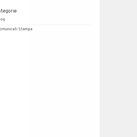
ategorie
log
omunicati Stampa