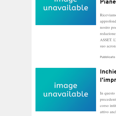
Piane
Riceviamo
approfond
nostro po
redazione
ASSET. L’
suo acro
Pubblicato 
Inchi
l’imp
In questo
precedent
corso in
attivo an