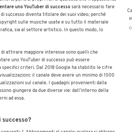
ventare uno YouTuber di successo
sarà necessario fare
C
 di successo diventa titolare dei suoi video; perché
B
opyright sulle musiche usate e su tutto il materiale
C
grafica, sia al settore artistico. In questo modo, lo
do di attirare maggiore interesse sono quelli che
ventare uno YouTuber di successo può essere
pecifici criteri. Dal 2018 Google ha stabilito le cifre
isualizzazioni: il canale deve avere un minimo di 1000
alizzazioni sul canale. I guadagni provenienti dalla
ssono giungere da due diverse vie: dall’interno della
rni ad essa.
i successo?