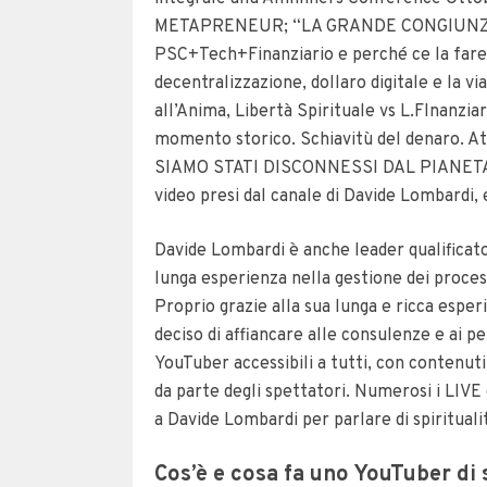
METAPRENEUR; “LA GRANDE CONGIUNZIO
PSC+Tech+Finanziario e perché ce la farem
decentralizzazione, dollaro digitale e la v
all’Anima, Libertà Spirituale vs L.FInanzia
momento storico. Schiavitù del denaro. At
SIAMO STATI DISCONNESSI DAL PIANETA (C
video presi dal canale di Davide Lombardi, 
Davide Lombardi è anche leader qualificat
lunga esperienza nella gestione dei processi
Proprio grazie alla sua lunga e ricca espe
deciso di affiancare alle consulenze e ai p
YouTuber accessibili a tutti, con contenut
da parte degli spettatori. Numerosi i LIVE c
a Davide Lombardi per parlare di spiritualit
Cos’è e cosa fa uno YouTuber di