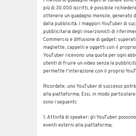
I metodi di guadagno legati al canale sono 
più di 30.000 iscritti, è possibile richieder
ottenere un guadagno mensile, generato da
dalla pubblicità. I maggiori YouTuber di s
pubblicitaria degli inserzionisti di riferim
Commercio e diffusione di gadget: superati
magliette, cappelli e oggetti con il propr
YouTuber ricevono una quota per ogni abbo
utenti di fruire un video senza la pubblicità
permette l’interazione con il proprio YouT
Ricordate, uno YouTuber di successo potrà
alla piattaforma. Essi, in modo particolare
sono i seguenti:
1. Attività di speaker: gli YouTuber posson
eventi esterni alla piattaforma;