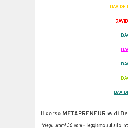
DAVIDE
DAVI
DA
DA
DA
DA
DAVID
Il corso
METAPRENEUR
di Da
“
Negli ultimi 30 anni
– leggiamo sul sito i