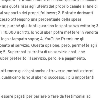
i seguenti: 1. Abbonamenti al canale: qualora si abbiano
e una quota fissa agli utenti del proprio canale al fine di
l supporto dei propri follower; 2. Entrate derivanti
uccesso ottengono una percentuale della spesa
ento, purché gli utenti guardino lo spot senza evitarlo; 3.
 i 10.000 iscritti, lo YouTuber potrà mettere in vendita
io logo stampato sopra; 4. YouTube Premium: gli
nato al servizio. Questa opzione, però, permette agli
; 5. Superchat: si tratta di un servizio chat, che
uber preferito. Il servizio, però, è a pagamento.
 ottenere guadagni anche attraverso metodi esterni
, qualificano lo YouTuber di successo; i più importanti
o essere pagati per parlare o fare da testimonial ad