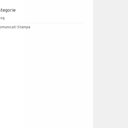
ategorie
log
omunicati Stampa