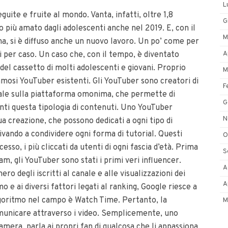
L
uite e fruite al mondo. Vanta, infatti, oltre 1,8
G
hio più amato dagli adolescenti anche nel 2019. E, con il
M
a, si è diffuso anche un nuovo lavoro. Un po’ come per
A
i per caso. Un caso che, con il tempo, è diventato
del cassetto di molti adolescenti e giovani. Proprio
M
famosi YouTuber esistenti. Gli YouTuber sono creatori di
F
nale sulla piattaforma omonima, che permette di
G
enti questa tipologia di contenuti. Uno YouTuber
N
ua creazione, che possono dedicati a ogni tipo di
ivando a condividere ogni forma di tutorial. Questi
O
esso, i più cliccati da utenti di ogni fascia d’età. Prima
S
am, gli YouTuber sono stati i primi veri influencer.
A
ero degli iscritti al canale e alle visualizzazioni dei
A
o e ai diversi fattori legati al ranking, Google riesce a
 algoritmo nel campo è Watch Time. Pertanto, la
M
comunicare attraverso i video. Semplicemente, uno
mera, parla ai propri fan di qualcosa che li appassiona,