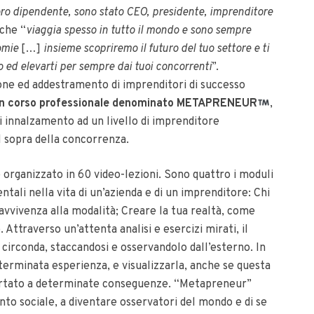
voro dipendente, sono stato CEO, presidente, imprenditore
 che “
viaggia spesso in tutto il mondo e sono sempre
omie
[…]
insieme scopriremo il futuro del tuo settore e ti
 ed elevarti per sempre dai tuoi concorrenti
”.
one ed addestramento di imprenditori di successo
 un corso professionale denominato METAPRENEUR
,
i innalzamento ad un livello di imprenditore
l sopra della concorrenza.
organizzato in 60 video-lezioni. Sono quattro i moduli
tali nella vita di un’azienda e di un imprenditore: Chi
avvivenza alla modalità; Creare la tua realtà, come
Attraverso un’attenta analisi e esercizi mirati, il
 circonda, staccandosi e osservandolo dall’esterno. In
erminata esperienza, e visualizzarla, anche se questa
ortato a determinate conseguenze. “Metapreneur”
nto sociale, a diventare osservatori del mondo e di se