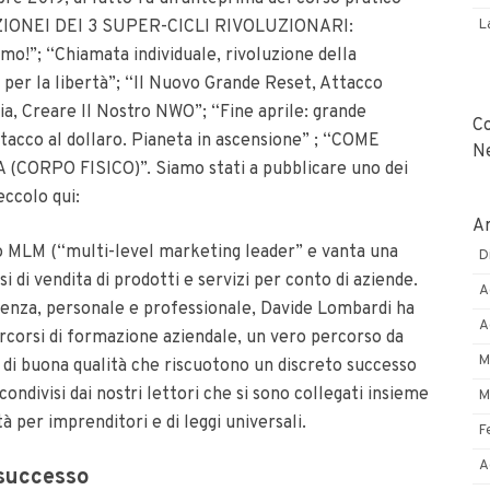
NEI DEI 3 SUPER-CICLI RIVOLUZIONARI:
L
o!”; “Chiamata individuale, rivoluzione della
ia per la libertà”; “Il Nuovo Grande Reset, Attacco
ria, Creare Il Nostro NWO”; “Fine aprile: grande
C
tacco al dollaro. Pianeta in ascensione” ; “COME
N
ORPO FISICO)”. Siamo stati a pubblicare uno dei
eccolo qui:
Ar
o MLM (“multi-level marketing leader” e vanta una
D
 di vendita di prodotti e servizi per conto di aziende.
A
rienza, personale e professionale, Davide Lombardi ha
A
ercorsi di formazione aziendale, un vero percorso da
M
i di buona qualità che riscuotono un discreto successo
ondivisi dai nostri lettori che si sono collegati insieme
M
à per imprenditori e di leggi universali.
F
A
 successo