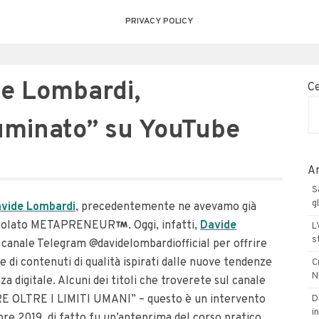
PRIVACY POLICY
de Lombardi,
C
luminato” su YouTube
Ar
S
g
vide Lombardi
, precedentemente ne avevamo già
intitolato METAPRENEUR
. Oggi, infatti,
Davide
L
s
 canale Telegram @davidelombardiofficial per offrire
ie di contenuti di qualità ispirati dalle nuove tendenze
C
N
za digitale. Alcuni dei titoli che troverete sul canale
E OLTRE I LIMITI UMANI” – questo è un intervento
D
in
re 2019, di fatto fu un’anteprima del corso pratico