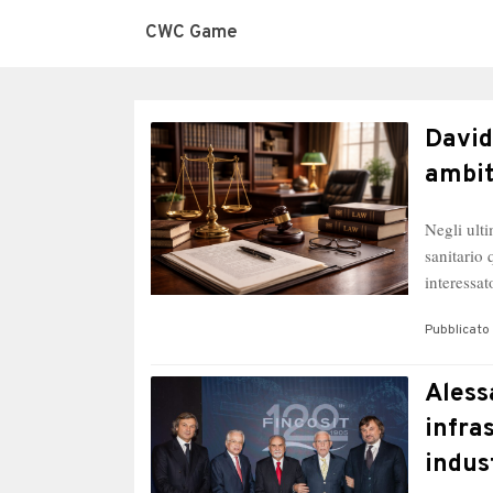
CWC Game
David
ambit
Negli ulti
sanitario 
interessa
Pubblicato 
Aless
infras
indus