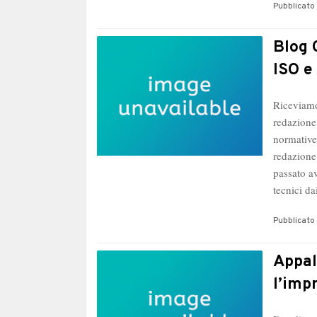
Pubblicato 
Blog 
ISO e
Riceviamo
redazione
normative
redazione
passato a
tecnici d
Pubblicato 
Appal
l’imp