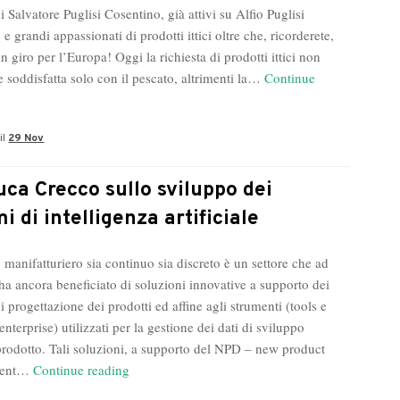
i Salvatore Puglisi Cosentino, già attivi su Alfio Puglisi
e grandi appassionati di prodotti ittici oltre che, ricorderete,
in giro per l’Europa! Oggi la richiesta di prodotti ittici non
e soddisfatta solo con il pescato, altrimenti la…
Continue
ro
il
29 Nov
r
Europa
l
uca Crecco sullo sviluppo dei
og
i di intelligenza artificiale
lvatore
 manifatturiero sia continuo sia discreto è un settore che ad
glisi
ha ancora beneficiato di soluzioni innovative a supporto dei
sentino
i progettazione dei prodotti ed affine agli strumenti (tools e
enterprise) utilizzati per la gestione dei dati di sviluppo
prodotto. Tali soluzioni, a supporto del NPD – new product
Gianluca
ment…
Continue reading
Crecco