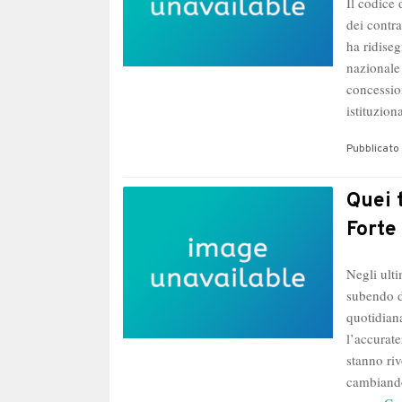
Il codice 
dei contra
ha ridiseg
nazionale
concessio
istituzio
Pubblicato 
Quei 
Forte
Negli ult
subendo d
quotidiana
l’accurate
stanno ri
cambiando