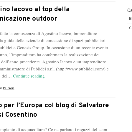
ino Iacovo al top della
C
icazione outdoor
B
C
atto la conoscenza di Agostino Iacovo, imprenditore
lla guida delle aziende di concessione di spazi pubblicitari
ublidei e Genesis Group. In occasione di un recente evento
anno, l’imprenditore ha confermato la realizzazione dei
i dell’anno precedente. Agostino Iacovo è un imprenditore
amministratore di Publidei s.r.l. (http://www.publidei.com/) e
Agostino
te del…
Continue reading
Iacovo
il
19 Gen
al
top
della
ro per l’Europa col blog di Salvatore
comunicazione
si Cosentino
outdoor
impianto di acquacoltura? Ce ne parlano i ragazzi del team