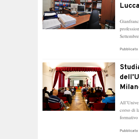
Lucca
Gianfranc
professio
Settembr
Pubblicato 
Studi
dell’
Milan
All’Univer
corso di l
formativ
Pubblicato 