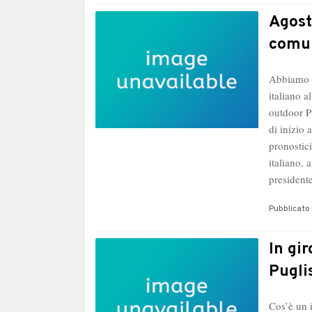
Agost
comun
Abbiamo f
italiano a
outdoor P
di inizio 
pronostic
italiano, 
presiden
Pubblicato 
In gi
Pugli
Cos’è un 