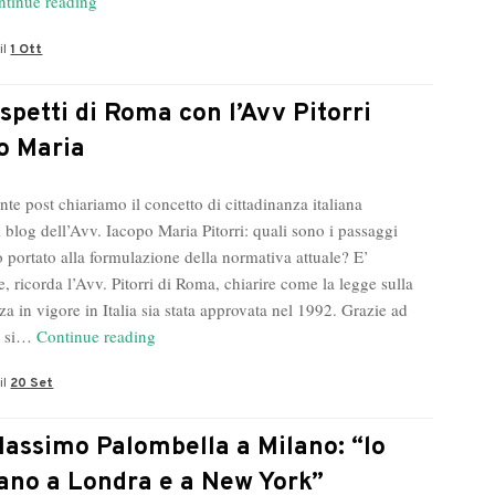
Quei
ntinue reading
terreni
il
1 Ott
del
digitale
con
spetti di Roma con l’Avv Pitorri
Emanuele
o Maria
Forte
4.0
te post chiariamo il concetto di cittadinanza italiana
a
 blog dell’Avv. Iacopo Maria Pitorri: quali sono i passaggi
Borgarello
 portato alla formulazione della normativa attuale? E’
in
, ricorda l’Avv. Pitorri di Roma, chiarire come la legge sulla
Pavia
za in vigore in Italia sia stata approvata nel 1992. Grazie ad
Due
i si…
Continue reading
aspetti
il
20 Set
di
Roma
con
assimo Palombella a Milano: “lo
l’Avv
ano a Londra e a New York”
Pitorri