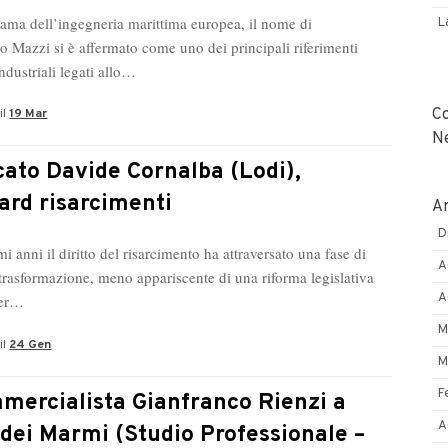
ama dell’ingegneria marittima europea, il nome di
L
o Mazzi si è affermato come uno dei principali riferimenti
industriali legati allo…
C
il
19 Mar
N
ato Davide Cornalba (Lodi),
ard risarcimenti
Ar
D
mi anni il diritto del risarcimento ha attraversato una fase di
A
trasformazione, meno appariscente di una riforma legislativa
A
per…
M
il
24 Gen
M
F
mmercialista Gianfranco Rienzi a
A
 dei Marmi (Studio Professionale –