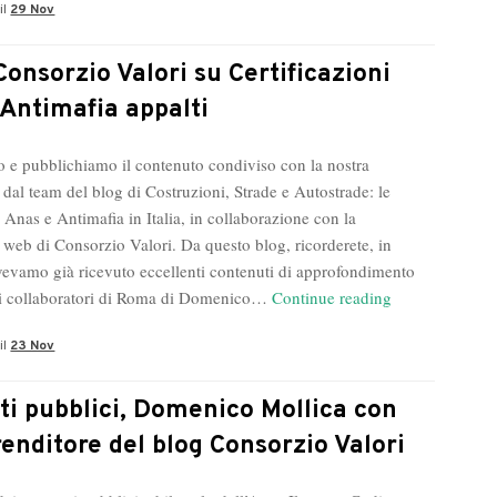
il
29 Nov
sullo
sviluppo
dei
Consorzio Valori su Certificazioni
sistemi
 Antimafia appalti
di
intelligenza
 e pubblichiamo il contenuto condiviso con la nostra
artificiale
 dal team del blog di Costruzioni, Strade e Autostrade: le
 Anas e Antimafia in Italia, in collaborazione con la
 web di Consorzio Valori. Da questo blog, ricorderete, in
vevamo già ricevuto eccellenti contenuti di approfondimento
Blog
ai collaboratori di Roma di Domenico…
Continue reading
Consorzio
il
23 Nov
Valori
su
Certificazioni
ti pubblici, Domenico Mollica con
ISO
renditore del blog Consorzio Valori
e
Antimafia