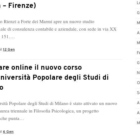
L
 – Firenze)
G
o Rienzi a Forte dei Marmi apre un nuovo studio
M
nale di consulenza contabile e aziendale, con sede in via XX
A
e 151….
M
il
12 Gen
F
G
are online il nuovo corso
N
Università Popolare degli Studi di
O
o
S
sità Popolare degli Studi di Milano è stato attivato un nuovo
A
aurea triennale in Filosofia Psicologica, un progetto
A
o che punta…
M
il
6 Gen