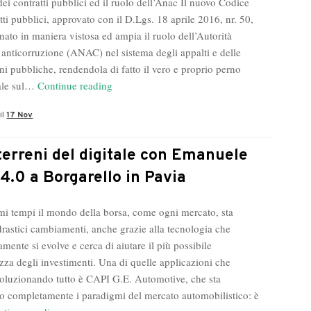
dei contratti pubblici ed il ruolo dell’Anac Il nuovo Codice
appalti
tti pubblici, approvato con il D.Lgs. 18 aprile 2016, nr. 50,
nato in maniera vistosa ed ampia il ruolo dell’Autorità
 anticorruzione (ANAC) nel sistema degli appalti e delle
ni pubbliche, rendendola di fatto il vero e proprio perno
Appalti
nale sul…
Continue reading
pubblici,
il
17 Nov
Domenico
Mollica
con
terreni del digitale con Emanuele
l’imprenditore
 4.0 a Borgarello in Pavia
del
blog
imi tempi il mondo della borsa, come ogni mercato, sta
Consorzio
rastici cambiamenti, anche grazie alla tecnologia che
Valori
mente si evolve e cerca di aiutare il più possibile
zza degli investimenti. Una di quelle applicazioni che
voluzionando tutto è CAPI G.E. Automotive, che sta
 completamente i paradigmi del mercato automobilistico: è