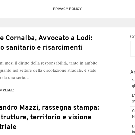
PRIVACY POLICY
e Cornalba, Avvocato a Lodi:
C
o sanitario e risarcimenti
mi mesi il diritto della responsabilità, tanto in ambito
quanto nel settore della circolazione stradale, è stato
Ar
to da una serie…
S
g
il
21 Mar
L
s
andro Mazzi, rassegna stampa:
C
trutture, territorio e visione
N
triale
D
in