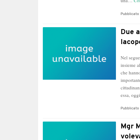
una…
Co
Pubblicato 
Due a
Iacop
Nel seguen
insieme al
che hanno
importante
cittadinan
essa, ogg
Pubblicato 
Mgr M
volev