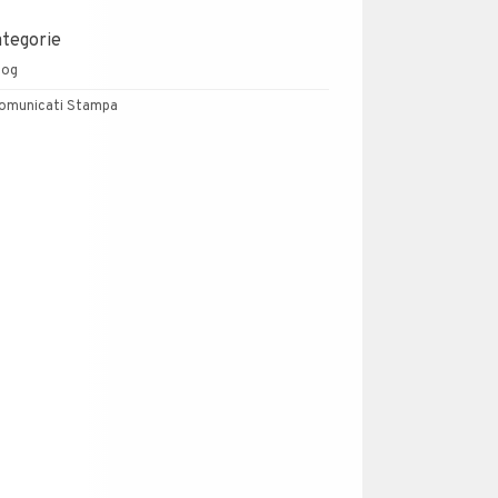
ategorie
log
omunicati Stampa